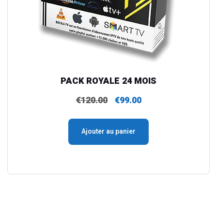
PACK ROYALE 24 MOIS
€
120.00
€
99.00
Le
Le
prix
prix
initial
actuel
Ajouter au panier
était :
est :
€120.00.
€99.00.