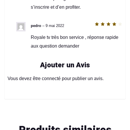
s’inscrire et d’en profiter.
pedro
–
9 mai 2022
Note
4
sur 5
Royale tv très bon service , réponse rapide
aux question demander
Ajouter un Avis
Vous devez être
connecté
pour publier un avis.