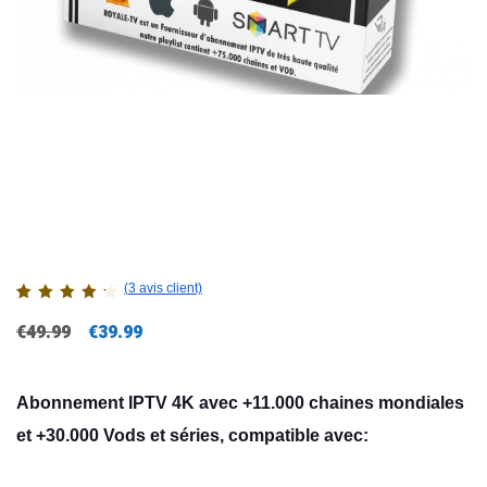
(
3
avis client)
Noté
3
4.33
Le
Le
€
49.99
€
39.99
sur 5
basé sur
prix
prix
notations
client
initial
actuel
Abonnement IPTV 4K avec +11.000 chaines mondiales
était :
est :
et +30.000 Vods et séries, compatible avec:
€49.99.
€39.99.