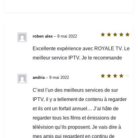
roben alex
–
9 mai 2022
Note
5
sur
5
Excellente expérience avec ROYALE TV. Le
meilleur service IPTV. Je le recommande
andria
–
9 mai 2022
Note
4
sur 5
C’est l’un des meilleurs services de sur
IPTV, il y a tellement de contenu à regarder
et ils ont un forfait annuel… J’ai hâte de
regarder tous les films et émissions de
télévision qu’ils proposent. Je vais dire à
mes amis qui regardent en continu de