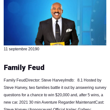
11 septembre 2019
0
Family Feud
Family FeudDirector: Steve HarveyImdb: 8.1 Hosted by
Steve Harvey, two families battle it out by answering survey
questions for a chance to win $20,000 and, after 5 wins, a
new car. 2021 30 min Aventure Regarder MaintenantCast:
Steve Harvey (Annonceure) Official trailer: Gallery: