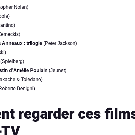
topher Nolan)
ola)
antino)
Zemeckis)
 Anneaux : trilogie
(Peter Jackson)
ki)
(Spielberg)
tin d’Amélie Poulain
(Jeunet)
akache & Toledano)
Roberto Benigni)
t regarder ces films
-TV