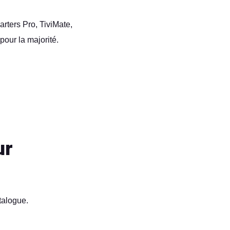
rters Pro, TiviMate,
pour la majorité.
ur
talogue.