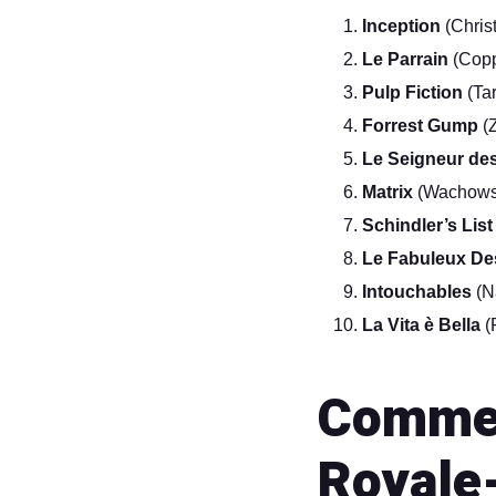
Inception
(Chris
Le Parrain
(Copp
Pulp Fiction
(Tar
Forrest Gump
(
Le Seigneur des
Matrix
(Wachows
Schindler’s List
Le Fabuleux Des
Intouchables
(N
La Vita è Bella
(
Commen
Royale