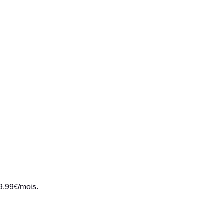
e
19,99€/mois
.